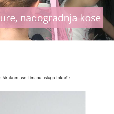
izure, nadogradnja kose
e po širokom asortimanu usluga takođe