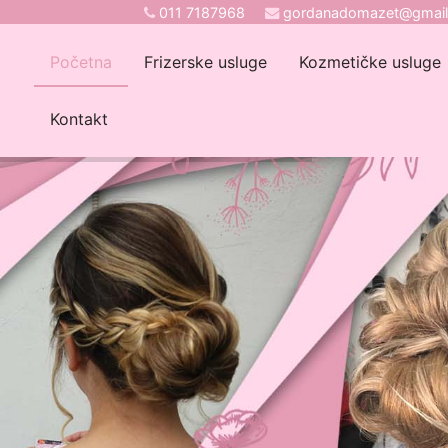
011 7187968
gordanadomazet@gmai
Početna
Frizerske usluge
Kozmetičke usluge
Kontakt