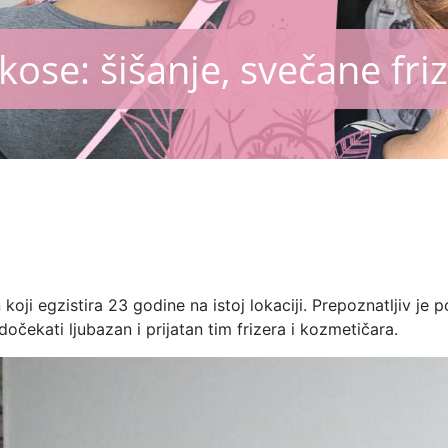
a kose: šišanje, svečane fr
 koji egzistira 23 godine na istoj lokaciji. Prepoznatljiv j
dočekati ljubazan i prijatan tim frizera i kozmetičara.