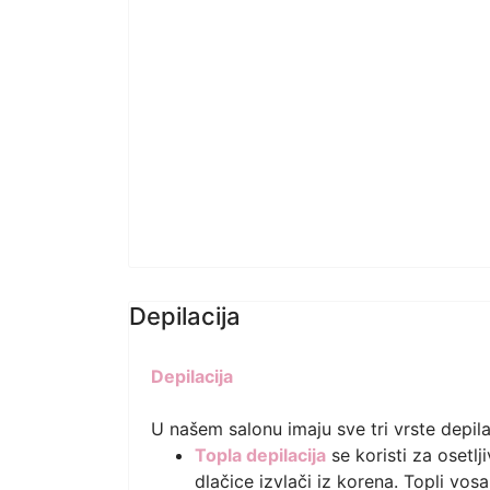
Depilacija
Depilacija
U našem salonu imaju sve tri vrste depila
Topla depilacija
se koristi za osetlj
dlačice izvlači iz korena. Topli vosa