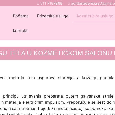
011 7187968
gordanadomazet@gmail
Početna
Frizerske usluge
Kozmetičke usluge
Kontakt
GU TELA U KOZMETIČKOM SALONU 
vna metoda koja usporava starenje, a koža je podmlađ
principu utrljavanja preparata putem galvanske struje
jivih materija električnim impulsom. Preporučuje se šest do
 sondi i sam tretman traje 60 minuta i sastoji se od nekoliko
 kontakt gela. Zlatna kašika radi po principu galvanske