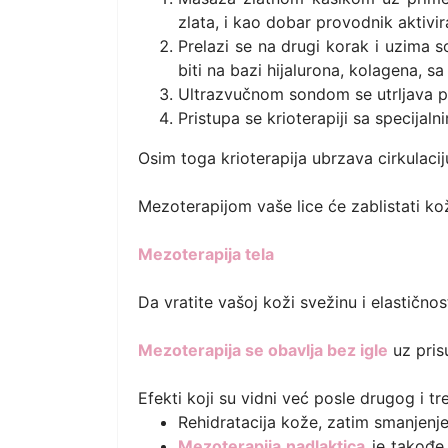
zlata, i kao dobar provodnik aktivi
Prelazi se na drugi korak i uzima 
biti na bazi hijalurona, kolagena, s
Ultrazvučnom sondom se utrljava p
Pristupa se krioterapiji sa specija
Osim toga krioterapija ubrzava cirkulacij
Mezoterapijom vaše lice će zablistati ko
Mezoterapija tela
Da vratite vašoj koži svežinu i elastičnos
Mezoterapija se obavlja bez igle
uz prisu
Efekti koji su vidni već posle drugog i t
Rehidratacija kože, zatim smanjenje s
Mezoterapija nadlaktica
je takođe 