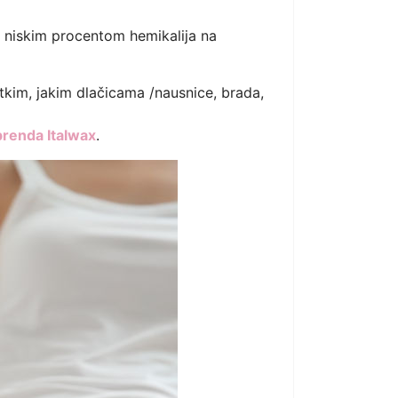
 niskim procentom hemikalija na
ratkim, jakim dlačicama /nausnice, brada,
brenda Italwax
.