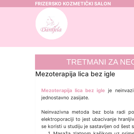
FRIZERSKO KOZMETIČKI SALON
TRETMANI ZA NE
Mezoterapija lica bez igle
Mezoterapija lica bez igle
je neinvazi
jednostavno zasijate.
Neinvazivna metoda bez bola radi po 
elektroporaciji to jest ubacivanje hranl
se koristi u studiju je sastavljen od šest
Masaža zlatnom kašikom uz primenu