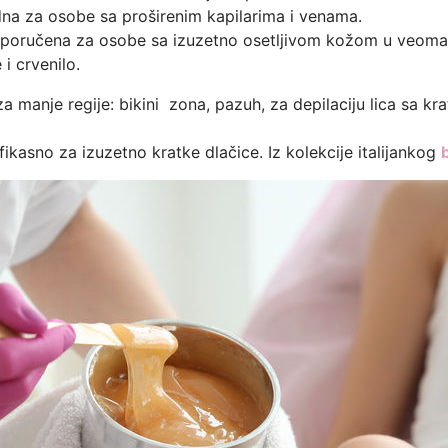
na za osobe sa proširenim kapilarima i venama.
eporučena za osobe sa izuzetno osetljivom kožom u veoma
 i crvenilo.
a manje regije: bikini zona, pazuh, za depilaciju lica sa k
efikasno za izuzetno kratke dlačice. Iz kolekcije italijankog