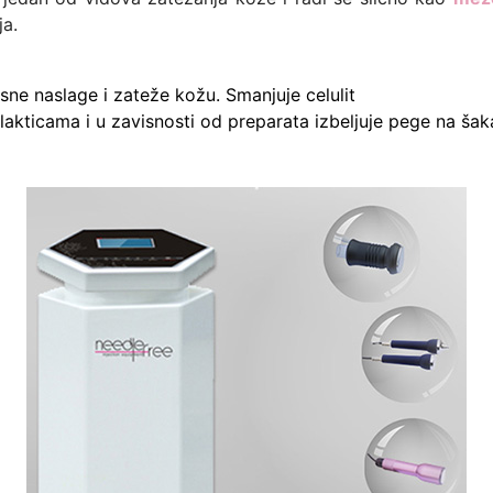
ja.
sne naslage i zateže kožu. Smanjuje celulit
akticama i u zavisnosti od preparata izbeljuje pege na ša