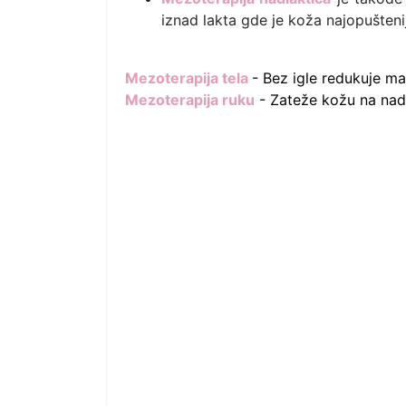
iznad lakta gde je koža najopušteni
Mezoterapija tela
-
Bez igle redukuje ma
Mezoterapija ruku
- Zateže kožu na nadl