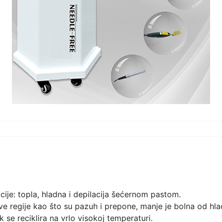
cije: topla, hladna i depilacija šećernom pastom.
ive regije kao što su pazuh i prepone, manje je bolna od hla
k se reciklira na vrlo visokoj temperaturi.