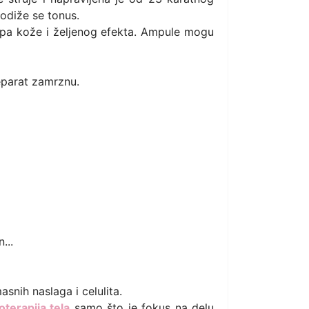
podiže se tonus.
tipa kože i željenog efekta. Ampule mogu
reparat zamrznu.
...
asnih naslaga i celulita.
terapija tela
samo što je fokus na delu