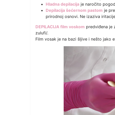
Hladna depilacija
je naročito pogod
Depilacija šećernom pastom
je pr
prirodnoj osnovi. Ne izaziva iritacije
DEPILACIJA film voskom
predviđena je z
zulufi/.
Film vosak je na bazi šljive i nešto jako 