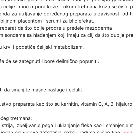
ra ćelije i moć otpora kože. Tokom tretmana koža se čisti, 
sonda za utrljavanje određenog preparata u zavisnosti od 
a biljnom placentom i serumi za blic efekat.
reparat da što bolje prodre u predele mezoderma
lnim sondama sa hlađenjem koji imaju za cilj da što dublje p
u krvi i podstiče ćelijski metabolizam.
ža će se zategnuti i bore delimično popuniti.
t, da smanjite masne naslage i celulit.
stvo preparata kao što su karnitin, vitamin C, A, B, hijaluron
rećeg tretmana:
trija, izbeljivanje pega i uklanjanje fleka kao i smanjenje m
jedan od vidova zatezanja kože i radi se slično kao
mezo