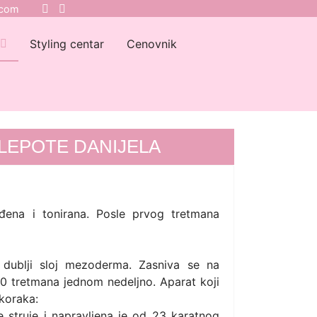
.com
Styling centar
Cenovnik
LEPOTE DANIJELA
ena i tonirana. Posle prvog tretmana
 dublji sloj mezoderma. Zasniva se na
 10 tretmana jednom nedeljno. Aparat koji
 koraka:
 struje i napravljena je od 23 karatnog