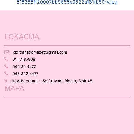
515355ff20007bb9655e3522a181fb50-V.jpg
LOKACIJA
gordanadomazet@gmail.com
011 7187968
062 32 4477
065 322 4477
Novi Beograd, 115b Dr Ivana Ribara, Blok 45
MAPA