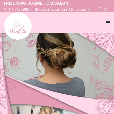
FRIZERSKO KOZMETIČKI SALON
011 7187968
gordanadomazet@gmail.com