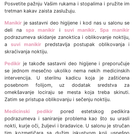
Posvetite pažnju Vašim rukama i stopalima i pružite im
tretman kakav zaista zaslužuju.
Manikir
je sastavni deo higijene i kod nas u salonu se
deli na
spa manikir
i
suvi manikir
.
Spa manikir
podrazumeva skidanje zanoktica i oblikovanje noktiju,
a
suvi manikir
predstavlja postupak oblikovanja i
skraćivanja noktiju.
Pedikir
je takođe sastavni deo higijene i preporučuje
se jednom mesečno ukoliko nema nekih medicinskih
intervencija. U sterilnu kadicu koja je zaštićena
posebnom folijom, uz dodatak sredstva za
omekšavanje lociraju se mesta koja treba skinuti.
Zatim se pristupa oblikovanju i sečenju noktiju.
Medicinski pedikir
pored estetskog pedikira
podrazumeva i saniranje problema kao što su urasli
nokti, kurje oči, žuljevi i bradavice. U salonu je stručan
tim kozmetičara sa dužim iskustvom koji uspešno